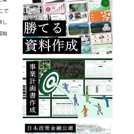
こで
新し
認知