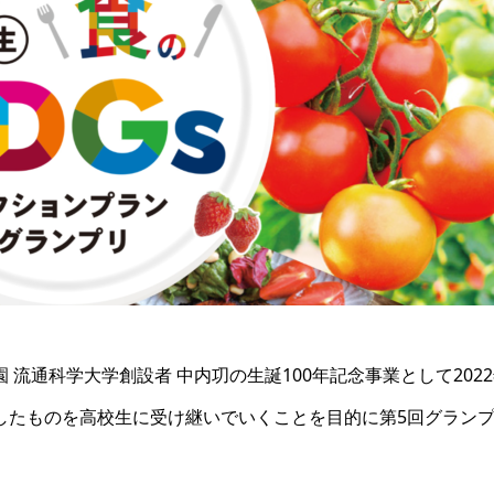
流通科学大学創設者 中内㓛の生誕100年記念事業として202
したものを高校生に受け継いでいくことを目的に第5回グラン