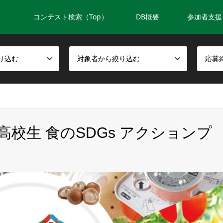
コンテスト検索（Top）
DB概要
参加者支援
り込む
対象者から絞り込む
応募
「高校生 食のSDGs アクションプ