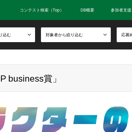
コンテスト検索（Top）
DB概要
参加者支援
り込む
対象者から絞り込む
応募
 business賞」