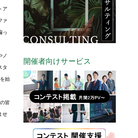
トア
ファ
偏っ
やノ
開催者向けサービス
スタ
」を始
家の皆
ませ
。