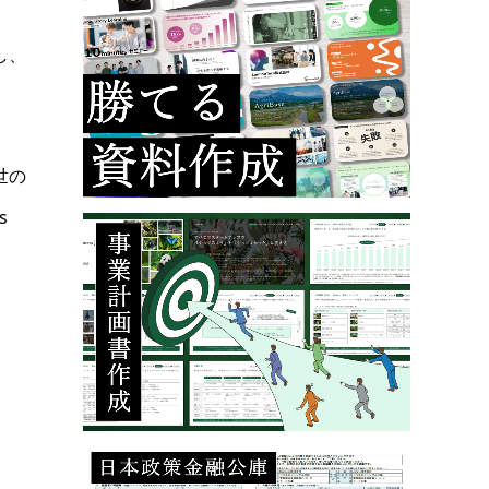
し、
世の
s