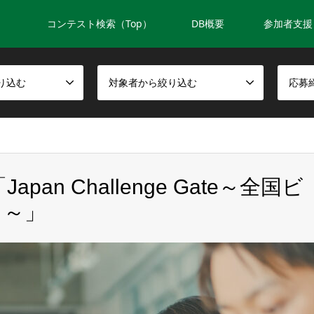
コンテスト検索（Top）
DB概要
参加者支援
り込む
対象者から絞り込む
応募
pan Challenge Gate～全国ビ
ト～」