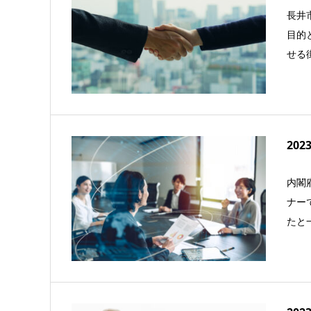
長井
目的
せる
20
内閣
ナー
たと