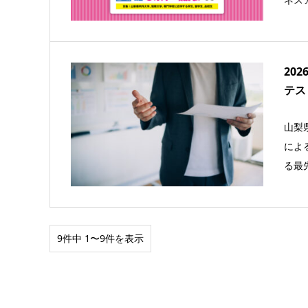
20
テス
山梨
によ
る最
9件中 1〜9件を表示