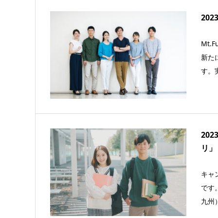
20
Mt
新た
す。
20
リ」
キャ
です
九州