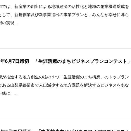
市では、新産業の創出による地域経済の活性化と地域の創業機運醸成を
として、新規創業及び新事業進出の事業プランと、みんなが幸せに暮ら
街の実現…
23年6月7日締切 「生涯活躍のまちビジネスプランコンテスト
府が推進する地方創生の柱の１つ「生涯活躍のまち構想」のトップラン
である山梨県都留市で人口減少する地方課題を解決するビジネスをあな
一緒に、…