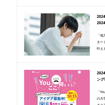
20
202
「地
ター
叶え
20
ング
「Y
の大
ネス